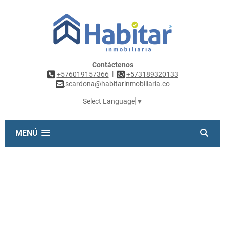
Contáctenos
|
+576019157366
+573189320133
scardona@habitarinmobiliaria.co
Select Language
▼
MENÚ