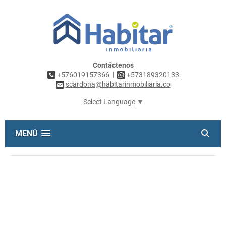
Contáctenos
|
+576019157366
+573189320133
scardona@habitarinmobiliaria.co
Select Language
▼
MENÚ