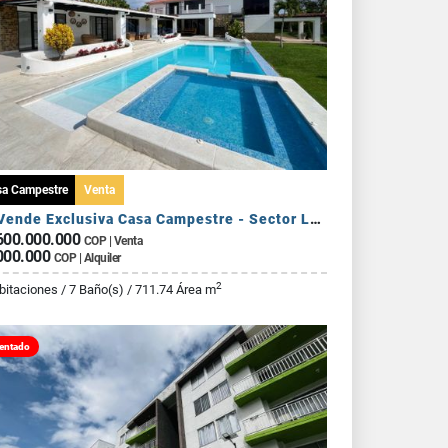
sa Campestre
Venta
Se Vende Exclusiva Casa Campestre - Sector La Tebaida
600.000.000
COP | Venta
000.000
COP | Alquiler
2
bitaciones / 7 Baño(s) / 711.74 Área m
entado