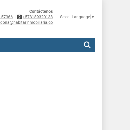
Contáctenos
|
Select Language
▼
157366
+573189320133
rdona@habitarinmobiliaria.co