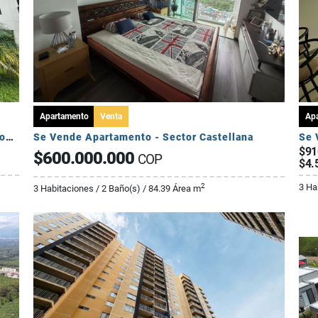
Apartamento
Venta
Ap
Se Vende Apartamento Campestre 2 Habitaciones - Via Al Caimo
Se Vende Apartamento - Sector Castellana
Se 
$91
$600.000.000
COP
$4.
3 Ha
2
3 Habitaciones / 2 Baño(s) / 84.39 Área m