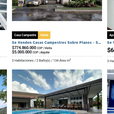
Casa Campestre
Venta
Ap
Se Venden Casas Campestres Sobre Planos - Sector Circasia
Se 
$774.860.000
COP | Venta
$6
$5.000.000
COP | Alquiler
2
3 Habitaciones / 2 Baño(s) / 134 Área m
3 Ha