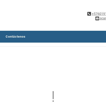
+576019
sca
Contáctenos