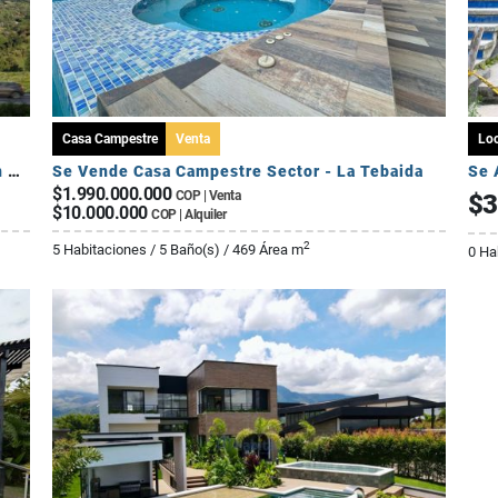
Casa Campestre
Venta
Loc
Cesión de Derechos – Apartamento Tipo A en Seroa | Avenida Centenario
Se Vende Casa Campestre Sector - La Tebaida
Se 
$1.990.000.000
COP | Venta
$3
$10.000.000
COP | Alquiler
2
5 Habitaciones / 5 Baño(s) / 469 Área m
0 Ha