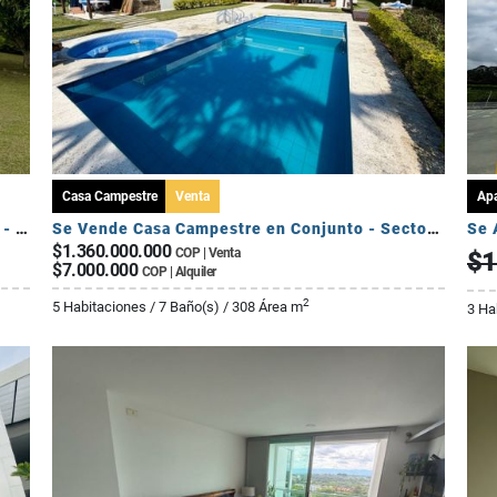
Casa Campestre
Venta
Ap
Se Vende Casa Campestre Fuera de Conjunto - Sector Av Centenario
Se Vende Casa Campestre en Conjunto - Sector El Caimo
$1.360.000.000
COP | Venta
$1
$7.000.000
COP | Alquiler
2
5 Habitaciones / 7 Baño(s) / 308 Área m
3 Ha