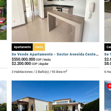
Apartamento
Venta
Ca
Se Vende Apartamento - Sector Avenida Centenario
$550.000.000
$2.
COP | Venta
$2.200.000
$8.
COP | Alquiler
2
3 Habitaciones / 2 Baño(s) / 93 Área m
6 Ha
R