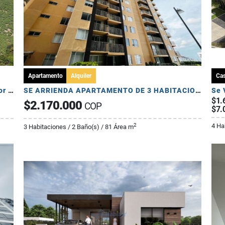
Apartamento
Alquiler
Ca
Se Venden Lotes en Conjunto Cerrado - Sector Pueblo Tapado
SE ARRIENDA APARTAMENTO DE 3 HABITACIONES - AV 19 NORTE
$1.
$2.170.000
COP
$7.
4 Ha
2
3 Habitaciones / 2 Baño(s) / 81 Área m