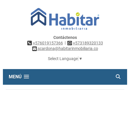
Contáctenos
|
+576019157366
+573189320133
scardona@habitarinmobiliaria.co
Select Language
▼
MENÚ