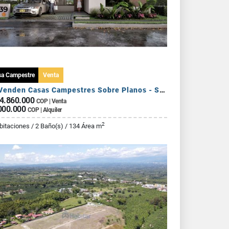
sa Campestre
Venta
Se Venden Casas Campestres Sobre Planos - Sector Circasia
4.860.000
COP | Venta
000.000
COP | Alquiler
2
bitaciones / 2 Baño(s) / 134 Área m