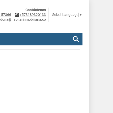
Contáctenos
|
Select Language
▼
157366
+573189320133
rdona@habitarinmobiliaria.co