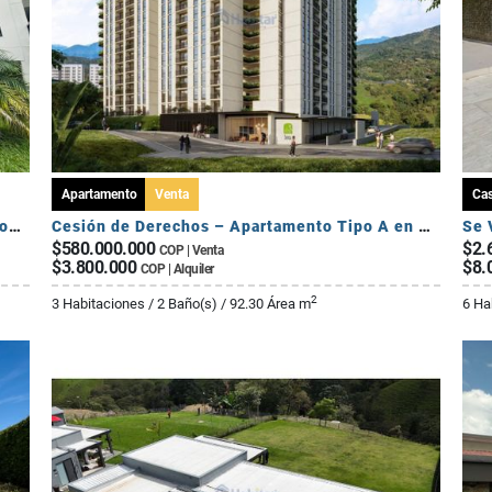
Apartamento
Venta
Ca
Se Vende Apartamento Campestre 2 Habitaciones - Via Al Caimo
Cesión de Derechos – Apartamento Tipo A en Seroa | Avenida Centenario
$580.000.000
$2.
COP | Venta
$3.800.000
$8.
COP | Alquiler
2
3 Habitaciones / 2 Baño(s) / 92.30 Área m
6 Ha