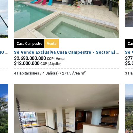
Casa Campestre
Venta
Ca
SE ARRIENDA APARTAMENTO DE 3 HABITACIONES - AV 19 NORTE
Se Vende Exclusiva Casa Campestre - Sector El Caimo
$2.690.000.000
$77
COP | Venta
$12.000.000
$5.
COP | Alquiler
2
4 Habitaciones / 4 Baño(s) / 271.5 Área m
3 Ha