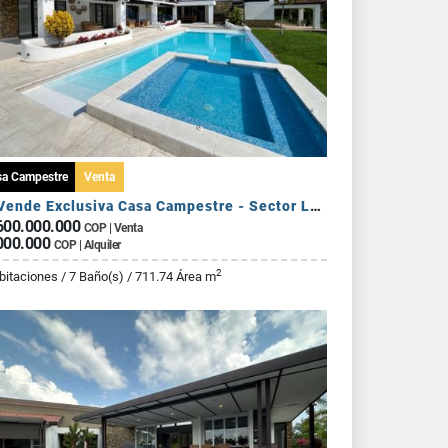
sa Campestre
Venta
Se Vende Exclusiva Casa Campestre - Sector La Tebaida
600.000.000
COP | Venta
000.000
COP | Alquiler
2
bitaciones / 7 Baño(s) / 711.74 Área m