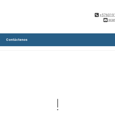
+576019
sca
Contáctenos