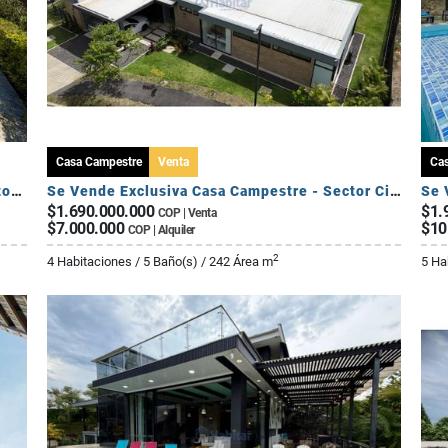
Casa Campestre
Venta
Ca
Se Vende Casa Campestre en Conjunto - Sector El Caimo
Se Vende Exclusiva Casa Campestre - Sector Circasia
Se 
$1.690.000.000
$1.
COP | Venta
$7.000.000
$10
COP | Alquiler
2
4 Habitaciones / 5 Baño(s) / 242 Área m
5 Ha