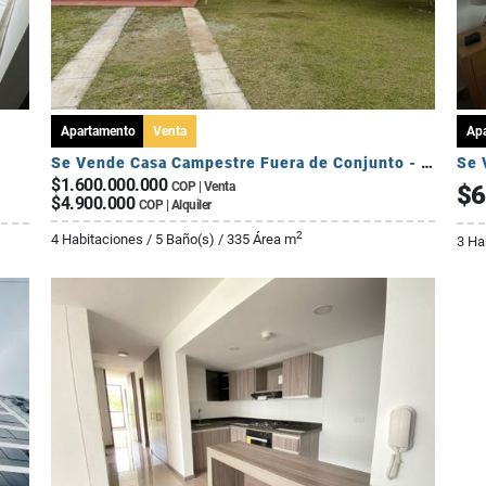
Apartamento
Venta
Ap
Se Vende Casa Campestre Fuera de Conjunto - Sector Av Centenario
Se 
$1.600.000.000
COP | Venta
$6
$4.900.000
COP | Alquiler
2
4 Habitaciones / 5 Baño(s) / 335 Área m
3 Ha