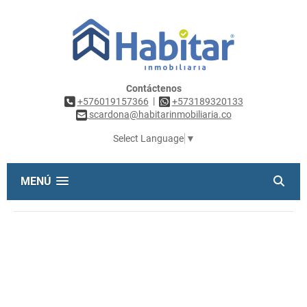
Contáctenos
|
+576019157366
+573189320133
scardona@habitarinmobiliaria.co
Select Language
▼
MENÚ