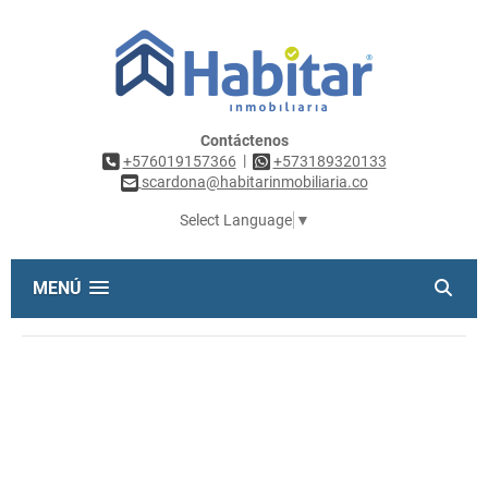
Contáctenos
|
+576019157366
+573189320133
scardona@habitarinmobiliaria.co
Select Language
▼
MENÚ