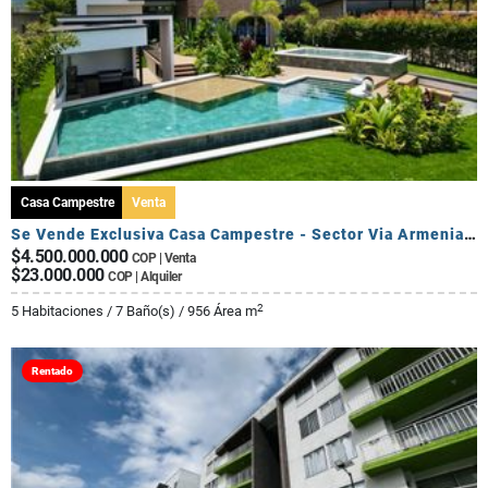
Casa Campestre
Venta
Se Vende Exclusiva Casa Campestre - Sector Via Armenia Calarca
$4.500.000.000
COP | Venta
$23.000.000
COP | Alquiler
2
5 Habitaciones / 7 Baño(s) / 956 Área m
Rentado