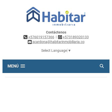
Contáctenos
|
+576019157366
+573189320133
scardona@habitarinmobiliaria.co
Select Language
▼
MENÚ