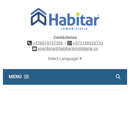
Contáctenos
|
+576019157366
+573189320133
scardona@habitarinmobiliaria.co
Select Language
▼
MENÚ