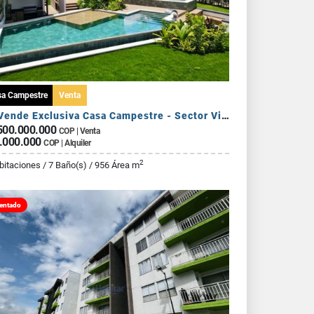
sa Campestre
Venta
Se Vende Exclusiva Casa Campestre - Sector Via Armenia Calarca
500.000.000
COP | Venta
.000.000
COP | Alquiler
2
bitaciones / 7 Baño(s) / 956 Área m
entado