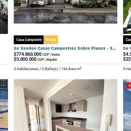
Casa Campestre
Venta
Ca
Se Venden Casas Campestres Sobre Planos - Sector Circasia
$774.860.000
$4.
COP | Venta
$5.000.000
$23
COP | Alquiler
2
3 Habitaciones / 2 Baño(s) / 134 Área m
5 Ha
R