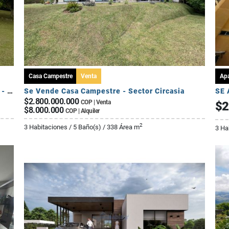
Casa Campestre
Venta
Ap
Se Vende Casa Campestre Fuera de Conjunto - Sector Av Centenario
Se Vende Casa Campestre - Sector Circasia
$2.800.000.000
COP | Venta
$2
$8.000.000
COP | Alquiler
2
3 Habitaciones / 5 Baño(s) / 338 Área m
3 Ha