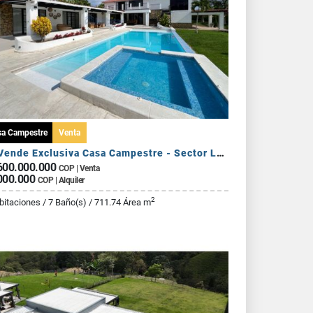
sa Campestre
Venta
Se Vende Exclusiva Casa Campestre - Sector La Tebaida
600.000.000
COP | Venta
000.000
COP | Alquiler
2
bitaciones / 7 Baño(s) / 711.74 Área m