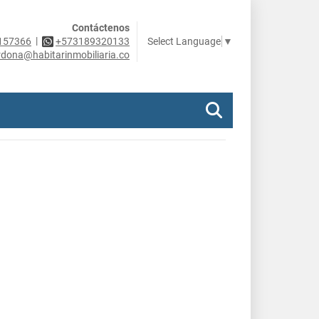
Contáctenos
|
Select Language
▼
157366
+573189320133
rdona@habitarinmobiliaria.co