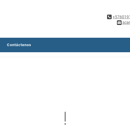
+576019
sca
Contáctenos