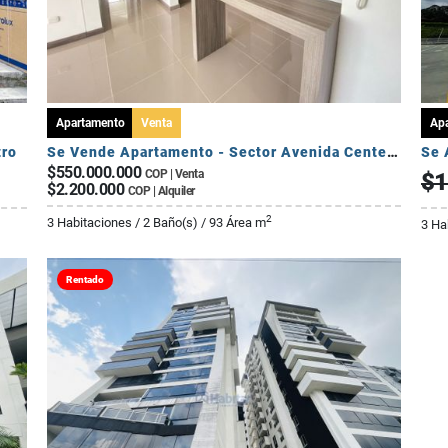
Apartamento
Venta
Ap
tro
Se Vende Apartamento - Sector Avenida Centenario
$550.000.000
COP | Venta
$1
$2.200.000
COP | Alquiler
2
3 Habitaciones / 2 Baño(s) / 93 Área m
3 Ha
Rentado