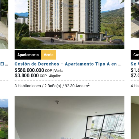
Apartamento
Venta
Ca
Se Vende Exclusiva Casa Campestre - Sector El Caimo
Cesión de Derechos – Apartamento Tipo A en Seroa | Avenida Centenario
$580.000.000
$1.
COP | Venta
$3.800.000
$7.
COP | Alquiler
2
3 Habitaciones / 2 Baño(s) / 92.30 Área m
4 Ha