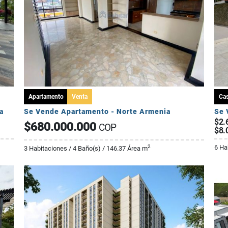
Apartamento
Venta
Ca
a
Se Vende Apartamento - Norte Armenia
$2.
$680.000.000
COP
$8.
6 Ha
2
3 Habitaciones / 4 Baño(s) / 146.37 Área m