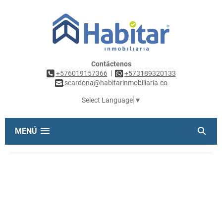
Contáctenos
|
+576019157366
+573189320133
scardona@habitarinmobiliaria.co
Select Language
▼
MENÚ