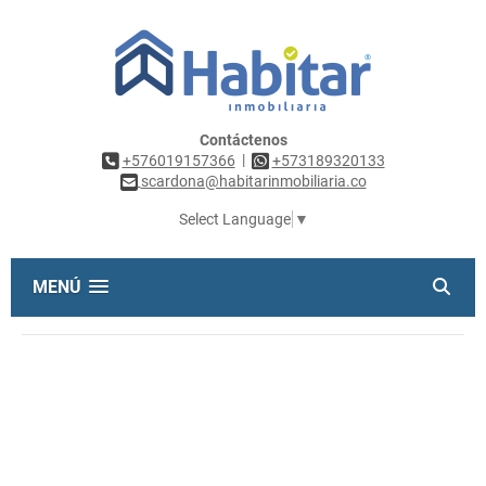
Contáctenos
|
+576019157366
+573189320133
scardona@habitarinmobiliaria.co
Select Language
▼
MENÚ