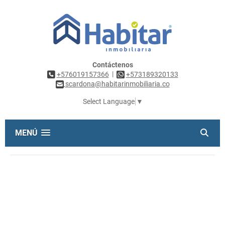
Contáctenos
|
+576019157366
+573189320133
scardona@habitarinmobiliaria.co
Select Language
▼
MENÚ