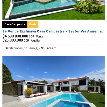
Casa Campestre
Venta
Se Vende Exclusiva Casa Campestre - Sector Via Armenia Calarca
$4.500.000.000
COP | Venta
$23.000.000
COP | Alquiler
2
5 Habitaciones / 7 Baño(s) / 956 Área m