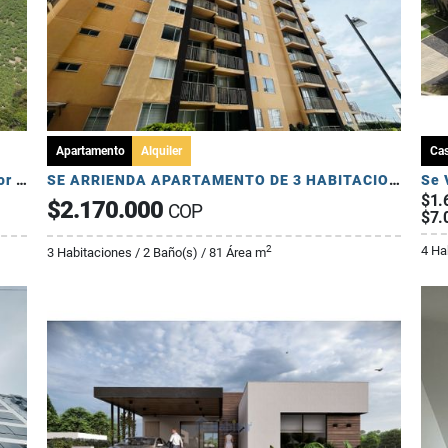
Apartamento
Alquiler
Ca
Se Venden Lotes en Conjunto Cerrado - Sector Pueblo Tapado
SE ARRIENDA APARTAMENTO DE 3 HABITACIONES - AV 19 NORTE
$1.
$2.170.000
COP
$7.
4 Ha
2
3 Habitaciones / 2 Baño(s) / 81 Área m