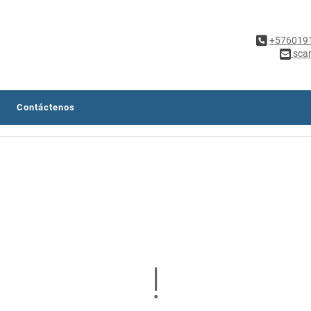
+576019
sca
Contáctenos