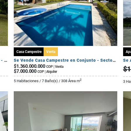
Casa Campestre
Venta
Ap
Se Vende Casa Campestre Fuera de Conjunto - Sector Av Centenario
Se Vende Casa Campestre en Conjunto - Sector El Caimo
$1.360.000.000
COP | Venta
$1
$7.000.000
COP | Alquiler
2
5 Habitaciones / 7 Baño(s) / 308 Área m
3 Ha