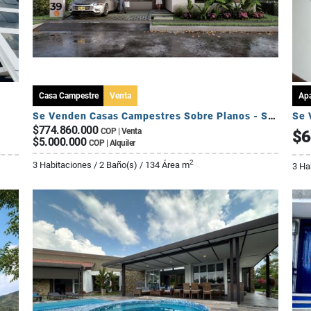
Casa Campestre
Venta
Ap
Se Venden Casas Campestres Sobre Planos - Sector Circasia
Se 
$774.860.000
COP | Venta
$6
$5.000.000
COP | Alquiler
2
3 Habitaciones / 2 Baño(s) / 134 Área m
3 Ha