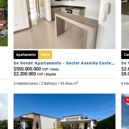
Apartamento
Venta
Ca
Se Vende Apartamento - Sector Avenida Centenario
$550.000.000
$2.
COP | Venta
$2.200.000
$8.
COP | Alquiler
2
3 Habitaciones / 2 Baño(s) / 93 Área m
6 Ha
R