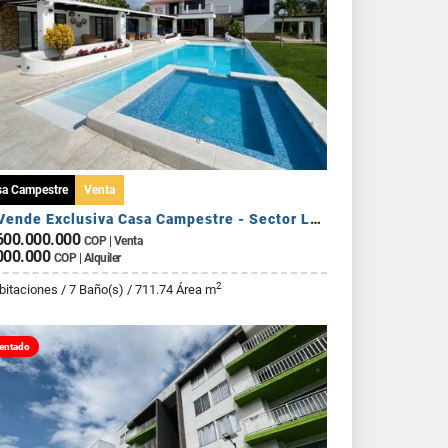
sa Campestre
Venta
Se Vende Exclusiva Casa Campestre - Sector La Tebaida
600.000.000
COP | Venta
000.000
COP | Alquiler
2
bitaciones / 7 Baño(s) / 711.74 Área m
entado