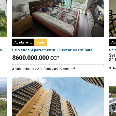
Apartamento
Venta
Ap
Se Vende Apartamento Campestre 2 Habitaciones - Via Al Caimo
Se Vende Apartamento - Sector Castellana
Se 
$91
$600.000.000
COP
$4.
3 Ha
2
3 Habitaciones / 2 Baño(s) / 84.39 Área m