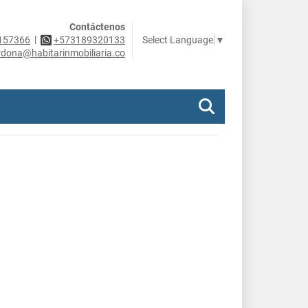
Contáctenos
|
Select Language
▼
157366
+573189320133
rdona@habitarinmobiliaria.co