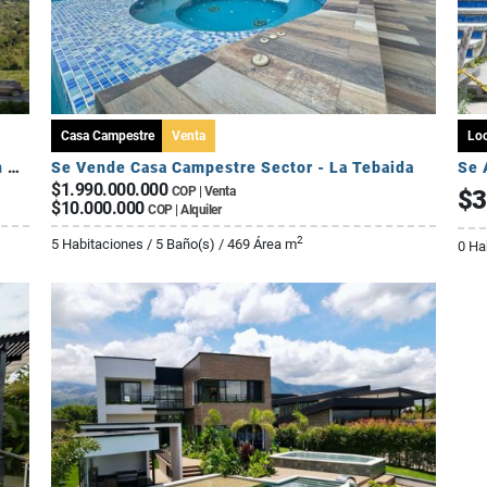
Casa Campestre
Venta
Loc
Cesión de Derechos – Apartamento Tipo A en Seroa | Avenida Centenario
Se Vende Casa Campestre Sector - La Tebaida
Se 
$1.990.000.000
COP | Venta
$3
$10.000.000
COP | Alquiler
2
5 Habitaciones / 5 Baño(s) / 469 Área m
0 Ha