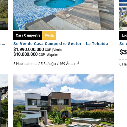
Casa Campestre
Venta
Loc
Cesión de Derechos – Apartamento Tipo A en Seroa | Avenida Centenario
Se Vende Casa Campestre Sector - La Tebaida
Se 
$1.990.000.000
COP | Venta
$3
$10.000.000
COP | Alquiler
2
5 Habitaciones / 5 Baño(s) / 469 Área m
0 Ha