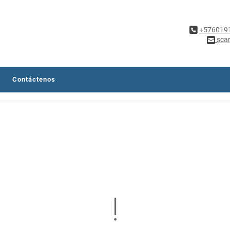
+576019
sca
Contáctenos