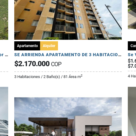
Apartamento
Alquiler
Ca
Se Venden Lotes en Conjunto Cerrado - Sector Pueblo Tapado
SE ARRIENDA APARTAMENTO DE 3 HABITACIONES - AV 19 NORTE
$1.
$2.170.000
COP
$7.
4 Ha
2
3 Habitaciones / 2 Baño(s) / 81 Área m