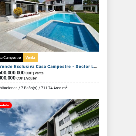
sa Campestre
Venta
Se Vende Exclusiva Casa Campestre - Sector La Tebaida
600.000.000
COP | Venta
000.000
COP | Alquiler
2
bitaciones / 7 Baño(s) / 711.74 Área m
entado