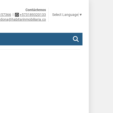
Contáctenos
|
Select Language
▼
157366
+573189320133
rdona@habitarinmobiliaria.co