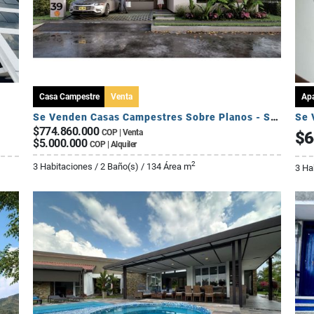
Casa Campestre
Venta
Ap
Se Venden Casas Campestres Sobre Planos - Sector Circasia
Se 
$774.860.000
COP | Venta
$6
$5.000.000
COP | Alquiler
2
3 Habitaciones / 2 Baño(s) / 134 Área m
3 Ha