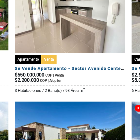
Apartamento
Venta
Ca
Se Vende Apartamento - Sector Avenida Centenario
$550.000.000
$2.
COP | Venta
$2.200.000
$8.
COP | Alquiler
2
3 Habitaciones / 2 Baño(s) / 93 Área m
6 Ha
R