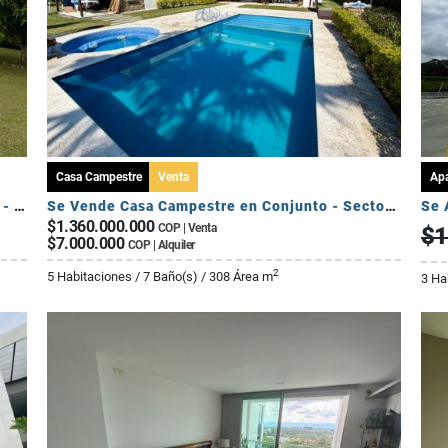
Casa Campestre
Venta
Ap
Se Vende Casa Campestre Fuera de Conjunto - Sector Av Centenario
Se Vende Casa Campestre en Conjunto - Sector El Caimo
$1.360.000.000
COP | Venta
$1
$7.000.000
COP | Alquiler
2
5 Habitaciones / 7 Baño(s) / 308 Área m
3 Ha