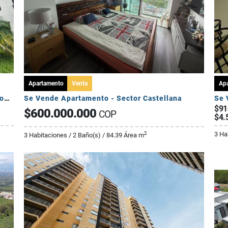
Apartamento
Venta
Ap
Se Vende Apartamento Campestre 2 Habitaciones - Via Al Caimo
Se Vende Apartamento - Sector Castellana
Se 
$91
$600.000.000
COP
$4.
3 Ha
2
3 Habitaciones / 2 Baño(s) / 84.39 Área m