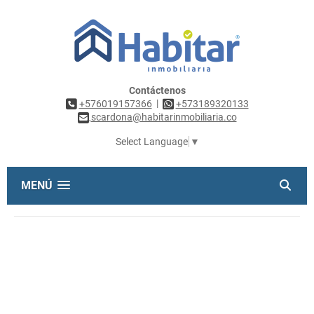
Contáctenos
|
+576019157366
+573189320133
scardona@habitarinmobiliaria.co
Select Language
▼
MENÚ