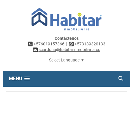
Contáctenos
|
+576019157366
+573189320133
scardona@habitarinmobiliaria.co
Select Language
▼
MENÚ