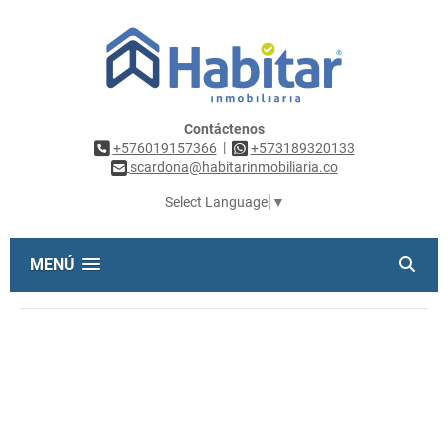
Contáctenos
|
+576019157366
+573189320133
scardona@habitarinmobiliaria.co
Select Language
▼
MENÚ