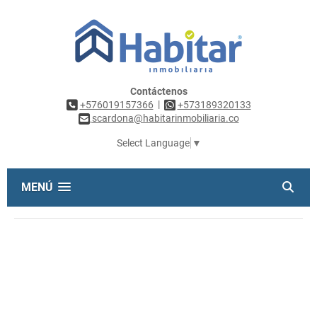
Contáctenos
|
+576019157366
+573189320133
scardona@habitarinmobiliaria.co
Select Language
▼
MENÚ