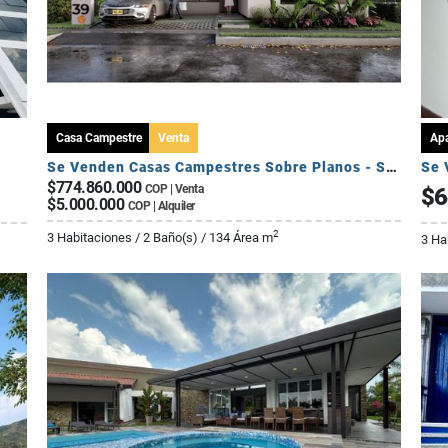
Casa Campestre
Venta
Ap
Se Venden Casas Campestres Sobre Planos - Sector Circasia
Se 
$774.860.000
COP | Venta
$6
$5.000.000
COP | Alquiler
2
3 Habitaciones / 2 Baño(s) / 134 Área m
3 Ha