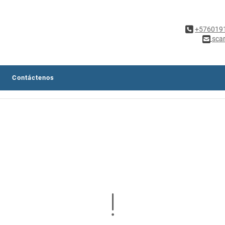
+576019
sca
Contáctenos