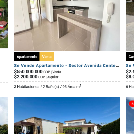
Apartamento
Venta
Ca
Se Vende Apartamento - Sector Avenida Centenario
$550.000.000
$2.
COP | Venta
$2.200.000
$8.
COP | Alquiler
2
3 Habitaciones / 2 Baño(s) / 93 Área m
6 Ha
R