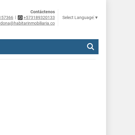
Contáctenos
|
Select Language
▼
157366
+573189320133
rdona@habitarinmobiliaria.co