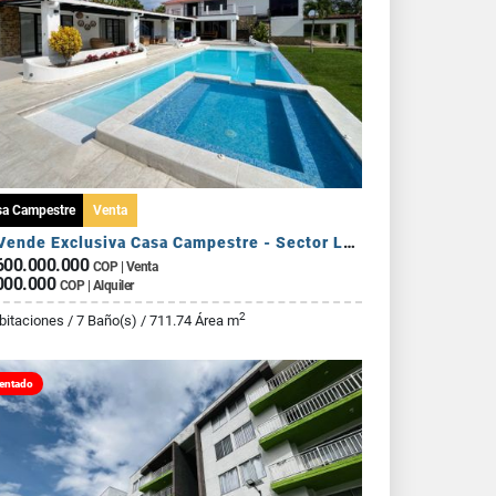
sa Campestre
Venta
Se Vende Exclusiva Casa Campestre - Sector La Tebaida
600.000.000
COP | Venta
000.000
COP | Alquiler
2
bitaciones / 7 Baño(s) / 711.74 Área m
entado