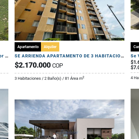
Apartamento
Alquiler
Ca
Se Venden Lotes en Conjunto Cerrado - Sector Pueblo Tapado
SE ARRIENDA APARTAMENTO DE 3 HABITACIONES - AV 19 NORTE
$1.
$2.170.000
COP
$7.
4 Ha
2
3 Habitaciones / 2 Baño(s) / 81 Área m