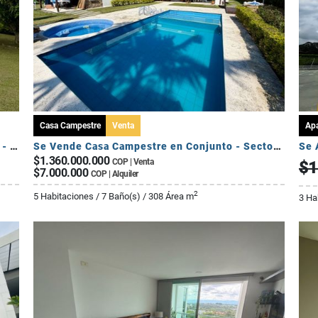
Casa Campestre
Venta
Ap
Se Vende Casa Campestre Fuera de Conjunto - Sector Av Centenario
Se Vende Casa Campestre en Conjunto - Sector El Caimo
$1.360.000.000
COP | Venta
$1
$7.000.000
COP | Alquiler
2
5 Habitaciones / 7 Baño(s) / 308 Área m
3 Ha