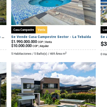
Casa Campestre
Venta
Loc
Cesión de Derechos – Apartamento Tipo A en Seroa | Avenida Centenario
Se Vende Casa Campestre Sector - La Tebaida
Se 
$1.990.000.000
COP | Venta
$3
$10.000.000
COP | Alquiler
2
5 Habitaciones / 5 Baño(s) / 469 Área m
0 Ha