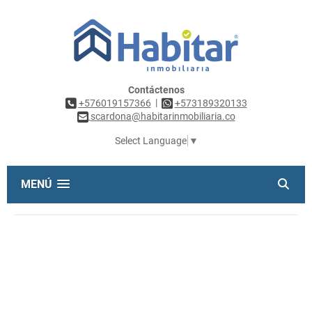
Contáctenos
|
+576019157366
+573189320133
scardona@habitarinmobiliaria.co
Select Language
▼
MENÚ