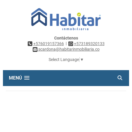
Contáctenos
|
+576019157366
+573189320133
scardona@habitarinmobiliaria.co
Select Language
▼
MENÚ