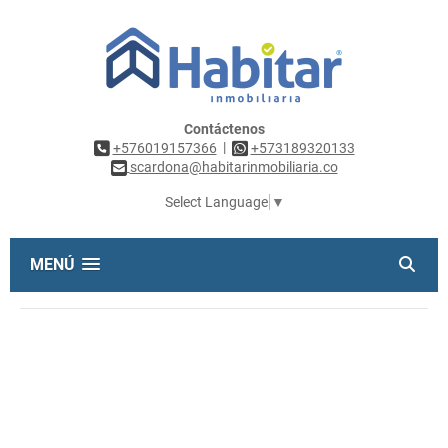
Contáctenos
|
+576019157366
+573189320133
scardona@habitarinmobiliaria.co
Select Language
▼
MENÚ