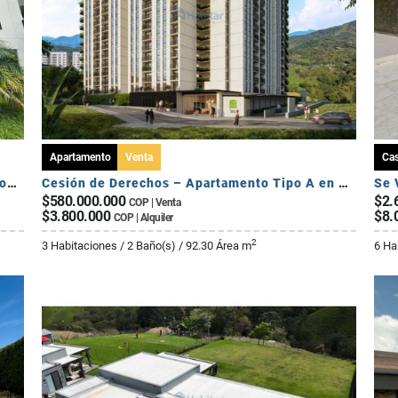
Apartamento
Venta
Ca
Se Vende Apartamento Campestre 2 Habitaciones - Via Al Caimo
Cesión de Derechos – Apartamento Tipo A en Seroa | Avenida Centenario
$580.000.000
$2.
COP | Venta
$3.800.000
$8.
COP | Alquiler
2
3 Habitaciones / 2 Baño(s) / 92.30 Área m
6 Ha