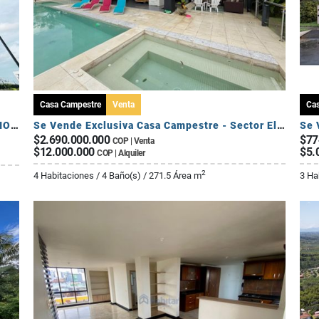
Casa Campestre
Venta
Ca
SE ARRIENDA APARTAMENTO DE 3 HABITACIONES - AV 19 NORTE
Se Vende Exclusiva Casa Campestre - Sector El Caimo
$2.690.000.000
$77
COP | Venta
$12.000.000
$5.
COP | Alquiler
2
4 Habitaciones / 4 Baño(s) / 271.5 Área m
3 Ha