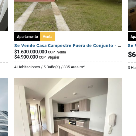
Apartamento
Venta
Ap
Se Vende Casa Campestre Fuera de Conjunto - Sector Av Centenario
Se 
$1.600.000.000
COP | Venta
$6
$4.900.000
COP | Alquiler
2
4 Habitaciones / 5 Baño(s) / 335 Área m
3 Ha