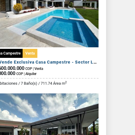
sa Campestre
Venta
Se Vende Exclusiva Casa Campestre - Sector La Tebaida
600.000.000
COP | Venta
000.000
COP | Alquiler
2
bitaciones / 7 Baño(s) / 711.74 Área m