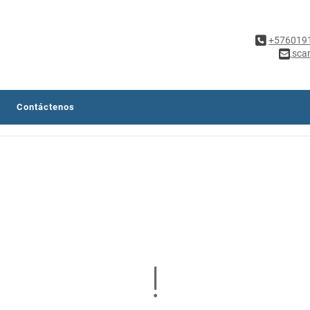
+576019
sca
Contáctenos