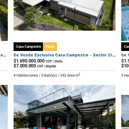
Casa Campestre
Venta
Ca
Se Vende Casa Campestre en Conjunto - Sector El Caimo
Se Vende Exclusiva Casa Campestre - Sector Circasia
Se 
$1.690.000.000
$1.
COP | Venta
$7.000.000
$10
COP | Alquiler
2
4 Habitaciones / 5 Baño(s) / 242 Área m
5 Ha