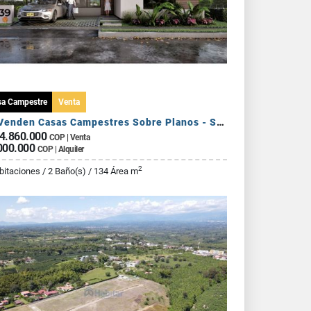
sa Campestre
Venta
Se Venden Casas Campestres Sobre Planos - Sector Circasia
4.860.000
COP | Venta
000.000
COP | Alquiler
2
bitaciones / 2 Baño(s) / 134 Área m