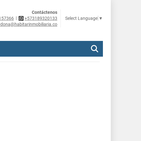
Contáctenos
|
Select Language
▼
157366
+573189320133
rdona@habitarinmobiliaria.co