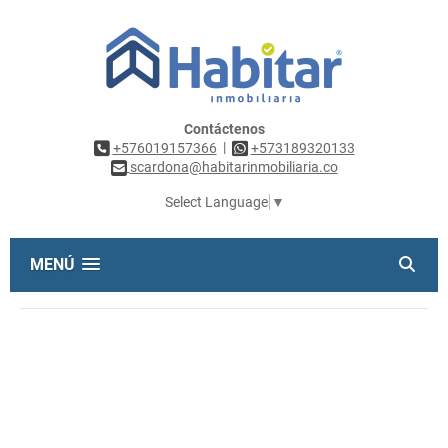
Contáctenos
|
+576019157366
+573189320133
scardona@habitarinmobiliaria.co
Select Language
▼
MENÚ