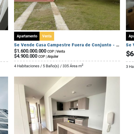
Apartamento
Venta
Ap
Se Vende Casa Campestre Fuera de Conjunto - Sector Av Centenario
Se 
$1.600.000.000
COP | Venta
$6
$4.900.000
COP | Alquiler
2
4 Habitaciones / 5 Baño(s) / 335 Área m
3 Ha