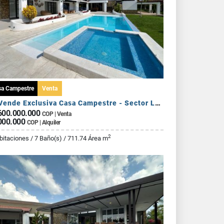
sa Campestre
Venta
Se Vende Exclusiva Casa Campestre - Sector La Tebaida
600.000.000
COP | Venta
000.000
COP | Alquiler
2
bitaciones / 7 Baño(s) / 711.74 Área m