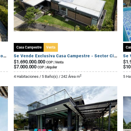
Casa Campestre
Venta
Ca
Se Vende Casa Campestre en Conjunto - Sector El Caimo
Se Vende Exclusiva Casa Campestre - Sector Circasia
Se 
$1.690.000.000
$1.
COP | Venta
$7.000.000
$10
COP | Alquiler
2
4 Habitaciones / 5 Baño(s) / 242 Área m
5 Ha