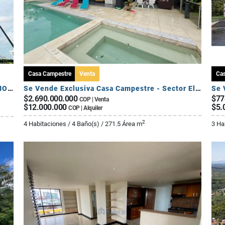
Casa Campestre
Venta
Ca
SE ARRIENDA APARTAMENTO DE 3 HABITACIONES - AV 19 NORTE
Se Vende Exclusiva Casa Campestre - Sector El Caimo
$2.690.000.000
$77
COP | Venta
$12.000.000
$5.
COP | Alquiler
2
4 Habitaciones / 4 Baño(s) / 271.5 Área m
3 Ha