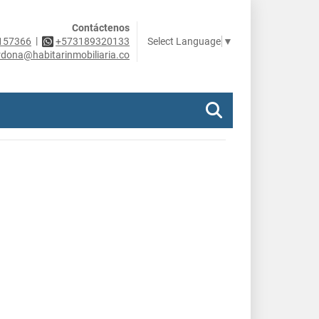
Contáctenos
|
Select Language
▼
157366
+573189320133
rdona@habitarinmobiliaria.co