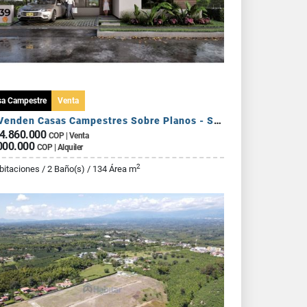
sa Campestre
Venta
Se Venden Casas Campestres Sobre Planos - Sector Circasia
4.860.000
COP | Venta
000.000
COP | Alquiler
2
bitaciones / 2 Baño(s) / 134 Área m