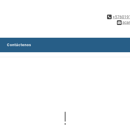
+576019
sca
Contáctenos