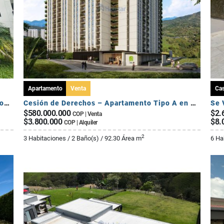
Apartamento
Venta
Ca
Se Vende Apartamento Campestre 2 Habitaciones - Via Al Caimo
Cesión de Derechos – Apartamento Tipo A en Seroa | Avenida Centenario
$580.000.000
$2.
COP | Venta
$3.800.000
$8.
COP | Alquiler
2
3 Habitaciones / 2 Baño(s) / 92.30 Área m
6 Ha